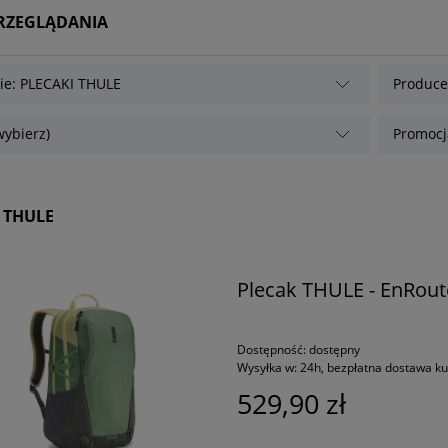
PRZEGLĄDANIA
ie: PLECAKI THULE
Producen
wybierz)
Promocja
 THULE
Plecak THULE - EnRout
Dostępność:
dostępny
Wysyłka w:
24h, bezpłatna dostawa k
529,90 zł