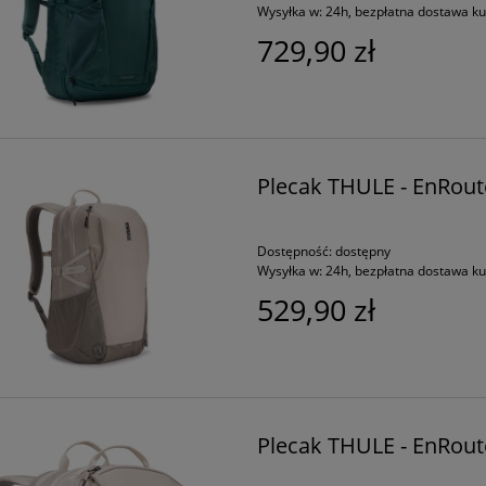
Wysyłka w:
24h, bezpłatna dostawa k
729,90 zł
Plecak THULE - EnRoute
Dostępność:
dostępny
Wysyłka w:
24h, bezpłatna dostawa k
529,90 zł
Plecak THULE - EnRoute