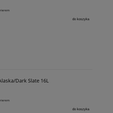
urierem
do koszyka
Alaska/Dark Slate 16L
urierem
do koszyka