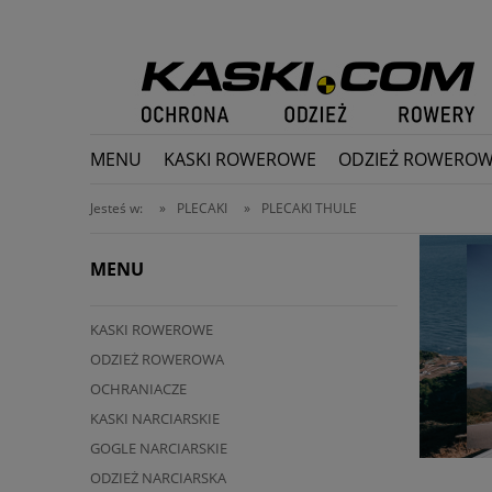
MENU
KASKI ROWEROWE
ODZIEŻ ROWERO
PROMOCJE
Jesteś w:
»
PLECAKI
»
PLECAKI THULE
MENU
KASKI ROWEROWE
ODZIEŻ ROWEROWA
OCHRANIACZE
KASKI NARCIARSKIE
GOGLE NARCIARSKIE
ODZIEŻ NARCIARSKA