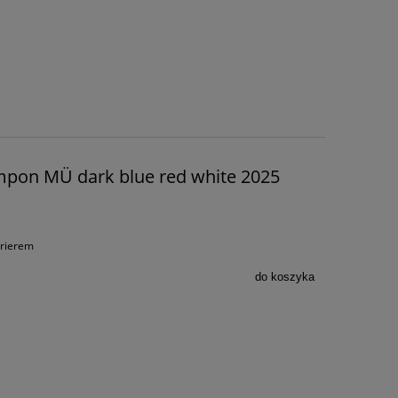
mpon MÜ dark blue red white 2025
urierem
do koszyka