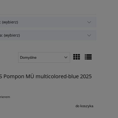
: (wybierz)
: (wybierz)
OS Pompon MÜ multicolored-blue 2025
urierem
do koszyka