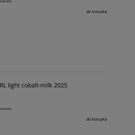
urierem
do koszyka
L light cobalt-milk 2025
urierem
do koszyka