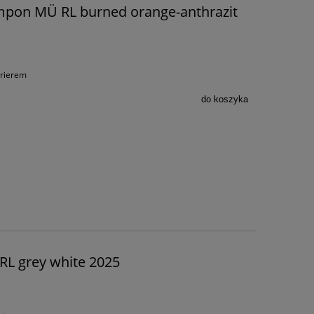
mpon MÜ RL burned orange-anthrazit
urierem
do koszyka
RL grey white 2025