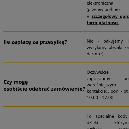
elektroniczna
(przelew on-line).
»
szczegółowy opis
form płatności
Nic - pakujemy i
Ile zapłacę za przesyłkę?
wysyłamy plecaki za
darmo :)
Oczywiście,
zapraszamy po
Czy mogę
wcześniejszym
osobiście
odebrać
zamówienie?
kontakcie:
,
pon. - pt.
10:00 - 17:00.
To specjalne kody,
dzięki którym
zyskasz rabat