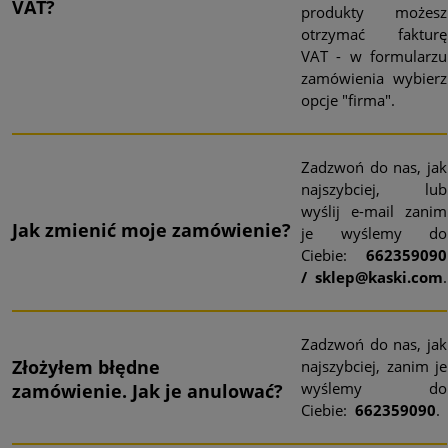
VAT?
produkty możesz
otrzymać fakturę
VAT - w formularzu
zamówienia wybierz
opcje "firma".
Zadzwoń do nas, jak
najszybciej, lub
wyślij e-mail zanim
Jak zmienić moje zamówienie?
je wyślemy do
Ciebie:
662359090
/
sklep@kaski.com
.
Zadzwoń do nas, jak
Złożyłem błędne
najszybciej, zanim je
wyślemy do
zamówienie.
Jak je anulować?
Ciebie:
662359090
.