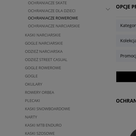
OCHRANIACZE SKATE
OPCJE 
OCHRANIACZE DLA DZIECI
OCHRANIACZE ROWEROWE
Katego
OCHRANIACZE NARCIARSKIE
KASKI NARCIARSKIE
Kolekcj
GOGLE NARCIARSKIE
ODZIEŻ NARCIARSKA
Promocj
ODZIEŻ STREET CASUAL
GOGLE ROWEROWE
GOGLE
OKULARY
ROWERY ORBEA
OCHRAN
PLECAKI
KASKI SNOWBOARDOWE
NARTY
KASKI MTB ENDURO
KASKI SZOSOWE