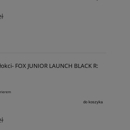
zł
 łokci- FOX JUNIOR LAUNCH BLACK R:
urierem
do koszyka
zł