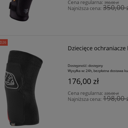
Cena regularna:
350,00 zł
350,00 
Najniższa cena:
D26
Dziecięce ochraniacze
Dostępność:
dostępny
Wysyłka w:
24h, bezpłatna dostawa k
176,00 zł
Cena regularna:
220,00 zł
198,00 
Najniższa cena: