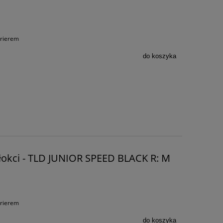
urierem
do koszyka
 łokci - TLD JUNIOR SPEED BLACK R: M
urierem
do koszyka