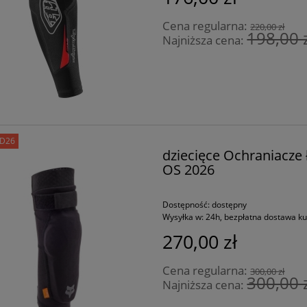
Cena regularna:
220,00 zł
198,00 
Najniższa cena:
D26
dziecięce Ochraniacze
OS 2026
Dostępność:
dostępny
Wysyłka w:
24h, bezpłatna dostawa k
270,00 zł
Cena regularna:
300,00 zł
300,00 
Najniższa cena: