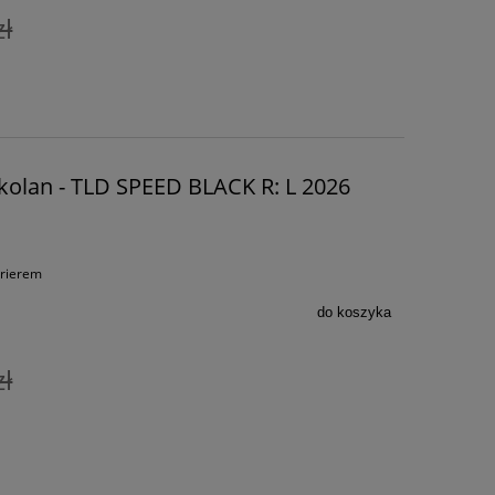
zł
 kolan - TLD SPEED BLACK R: L 2026
urierem
do koszyka
zł