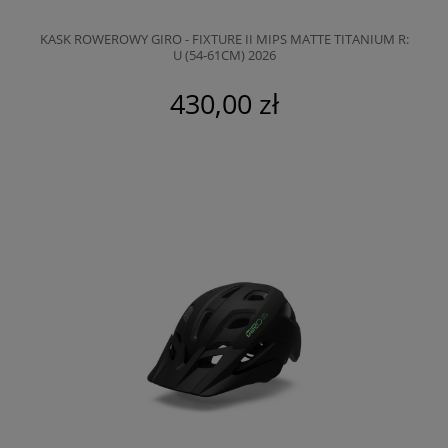
KASK ROWEROWY GIRO - FIXTURE II MIPS MATTE TITANIUM R:
U (54-61CM) 2026
430,00 zł