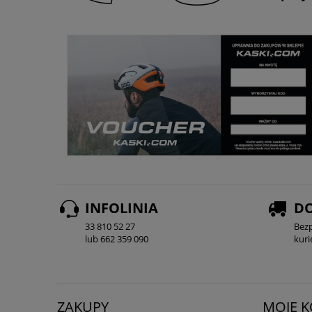
INFOLINIA
D
33 810 52 27
Bez
lub 662 359 090
kur
ZAKUPY
MOJE 