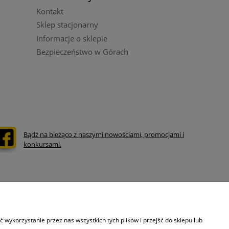
Kontakt
Sklep stacjonarny
Informacje o sklepie
Bezpieczeństwo w Górach
Bądź na bieżąco z naszymi nowościami, promocjami i
konkursami.
Informacje o sklepie kaski.com
wykorzystanie przez nas wszystkich tych plików i przejść do sklepu lub