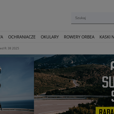
WA
OCHRANIACZE
OKULARY
ROWERY ORBEA
KASKI 
red R: 38 2025