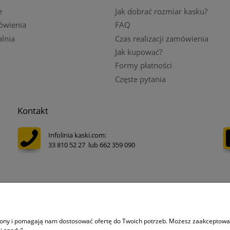
e
Jak dobrać rozmiar kasku?
ówienia
FAQ
lnia
Czas realizacji zamówienia
Jak kupować?
Formy płatności
Częste pytania
Kontakt
Infolinia kaski.com:
33 810 52 27 lub 662 359 090
Adres e-mail:
sklep@kaski.com
Instagram kaski.com
trony i pomagają nam dostosować ofertę do Twoich potrzeb. Możesz zaakceptować 