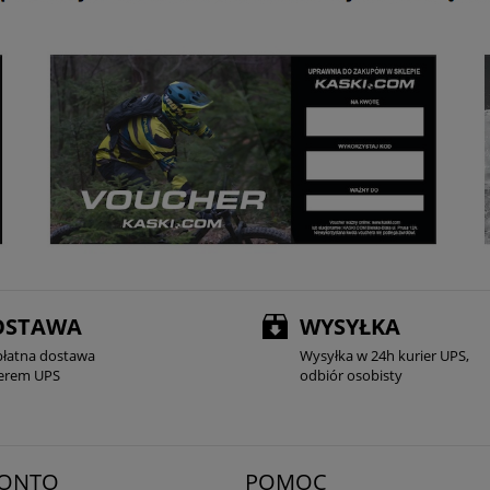
OSTAWA
WYSYŁKA
płatna dostawa
Wysyłka w 24h kurier UPS,
ierem UPS
odbiór osobisty
KONTO
POMOC