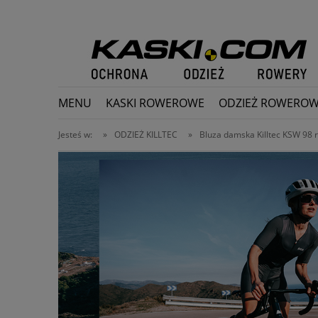
MENU
KASKI ROWEROWE
ODZIEŻ ROWERO
PROMOCJE
Jesteś w:
»
ODZIEŻ KILLTEC
»
Bluza damska Killtec KSW 98 