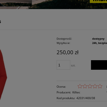
5
Dostępność:
dostępny
Wysyłka w:
24h, bezpł
250,00 zł
szt.
Ocena:
Producent:
Killtec
Kod produktu:
42031/400/38