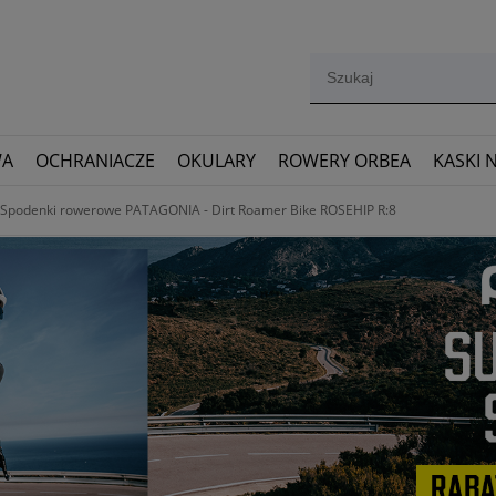
WA
OCHRANIACZE
OKULARY
ROWERY ORBEA
KASKI 
Spodenki rowerowe PATAGONIA - Dirt Roamer Bike ROSEHIP R:8