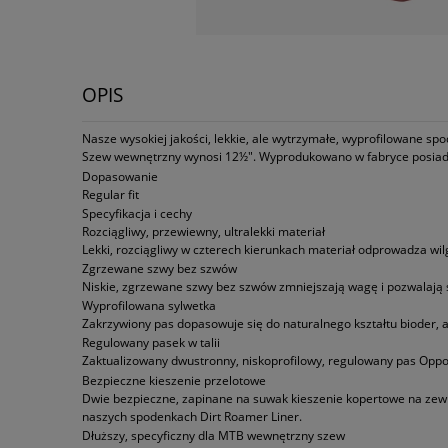
OPIS
Nasze wysokiej jakości, lekkie, ale wytrzymałe, wyprofilowane sp
Szew wewnętrzny wynosi 12½". Wyprodukowano w fabryce posiadają
Dopasowanie
Regular fit
Specyfikacja i cechy
Rozciągliwy, przewiewny, ultralekki materiał
Lekki, rozciągliwy w czterech kierunkach materiał odprowadza wi
Zgrzewane szwy bez szwów
Niskie, zgrzewane szwy bez szwów zmniejszają wagę i pozwalają s
Wyprofilowana sylwetka
Zakrzywiony pas dopasowuje się do naturalnego kształtu bioder,
Regulowany pasek w talii
Zaktualizowany dwustronny, niskoprofilowy, regulowany pas Oppo
Bezpieczne kieszenie przelotowe
Dwie bezpieczne, zapinane na suwak kieszenie kopertowe na zew
naszych spodenkach Dirt Roamer Liner.
Dłuższy, specyficzny dla MTB wewnętrzny szew