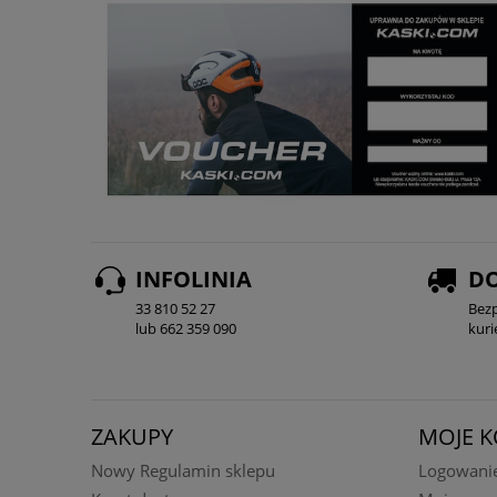
INFOLINIA
D
33 810 52 27
Bez
lub 662 359 090
kur
ZAKUPY
MOJE 
Nowy Regulamin sklepu
Logowani