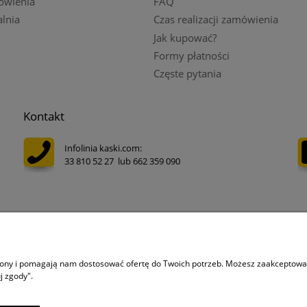
ówienia
FAQ
lnia
Czas realizacji zamówienia
Jak kupować?
Formy płatności
Częste pytania
Kontakt
Infolinia kaski.com:
33 810 52 27 lub 662 359 090
Adres e-mail:
sklep@kaski.com
Instagram kaski.com
trony i pomagają nam dostosować ofertę do Twoich potrzeb. Możesz zaakceptować 
j zgody".
 oznacza zgodę na wykorzystywanie plików cookies. Szczegółowe informacje w
P