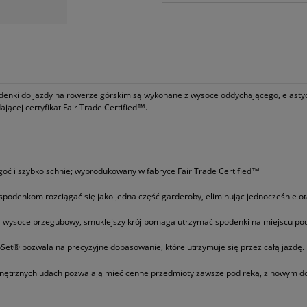
odenki do jazdy na rowerze górskim są wykonane z wysoce oddychającego, elastycz
cej certyfikat Fair Trade Certified™.
lgoć i szybko schnie; wyprodukowany w fabryce Fair Trade Certified™
podenkom rozciągać się jako jedna część garderoby, eliminując jednocześnie ota
 a wysoce przegubowy, smuklejszy krój pomaga utrzymać spodenki na miejscu pod
Set® pozwala na precyzyjne dopasowanie, które utrzymuje się przez całą jazdę.
nętrznych udach pozwalają mieć cenne przedmioty zawsze pod ręką, z nowym dos