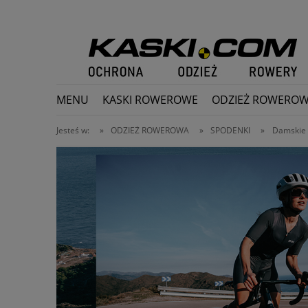
MENU
KASKI ROWEROWE
ODZIEŻ ROWERO
PROMOCJE
Jesteś w:
»
ODZIEŻ ROWEROWA
»
SPODENKI
»
Damskie 