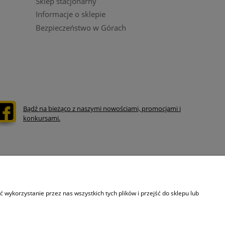
Sklep stacjonarny
Informacje o sklepie
Bezpieczeństwo w Górach
Bądź na bieżąco z naszymi nowościami, promocjami i
konkursami.
Informacje o sklepie kaski.com
wykorzystanie przez nas wszystkich tych plików i przejść do sklepu lub
olityce prywatności.