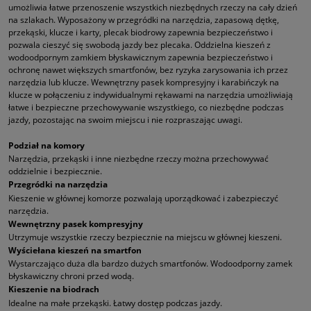
umożliwia łatwe przenoszenie wszystkich niezbędnych rzeczy na cały dzień
na szlakach. Wyposażony w przegródki na narzędzia, zapasową dętkę,
przekąski, klucze i karty, plecak biodrowy zapewnia bezpieczeństwo i
pozwala cieszyć się swobodą jazdy bez plecaka. Oddzielna kieszeń z
wodoodpornym zamkiem błyskawicznym zapewnia bezpieczeństwo i
ochronę nawet większych smartfonów, bez ryzyka zarysowania ich przez
narzędzia lub klucze. Wewnętrzny pasek kompresyjny i karabińczyk na
klucze w połączeniu z indywidualnymi rękawami na narzędzia umożliwiają
łatwe i bezpieczne przechowywanie wszystkiego, co niezbędne podczas
jazdy, pozostając na swoim miejscu i nie rozpraszając uwagi.
Podział na komory
Narzędzia, przekąski i inne niezbędne rzeczy można przechowywać
oddzielnie i bezpiecznie.
Przegródki na narzędzia
Kieszenie w głównej komorze pozwalają uporządkować i zabezpieczyć
narzędzia.
Wewnętrzny pasek kompresyjny
Utrzymuje wszystkie rzeczy bezpiecznie na miejscu w głównej kieszeni.
Wyściełana kieszeń na smartfon
Wystarczająco duża dla bardzo dużych smartfonów. Wodoodporny zamek
błyskawiczny chroni przed wodą.
Kieszenie na biodrach
Idealne na małe przekąski. Łatwy dostęp podczas jazdy.